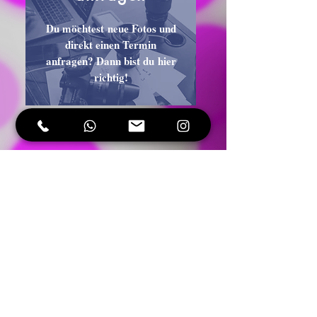
Du möchtest neue Fotos und
direkt einen Termin
anfragen? Dann bist du hier
richtig!
BLOG
FAQ
Alex Kracht - AlexiumTV
C/o RAFT Management GmbH
Thomas-Müntzer-Str. 7b
15806 Zossen
Tel.:
01625108770
Mail:
info@alexkracht.de
Impressum
Datenschutz