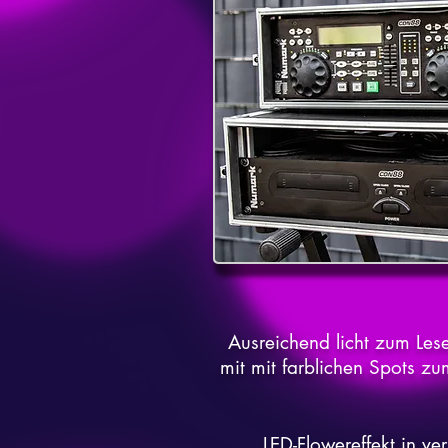
Ausreichend licht zum Le
mit mit farblichen Spots zu
LED-Flowereffekt
in ver