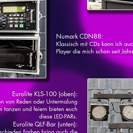
Numark CDN88
:
Klassisch mit CDs kann ich a
Player die mich schon seit Jahr
Eurolite KLS-100 (oben)
:
sen von Reden oder Untermalung
m tanzen und feiern bieten euch
diese LED-PARs.
Eurolite QLF-Bar (unten)
:
schieden Farben bring auch die