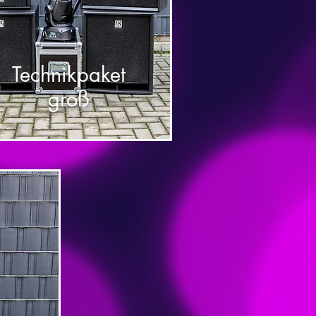
Technikpaket
groß