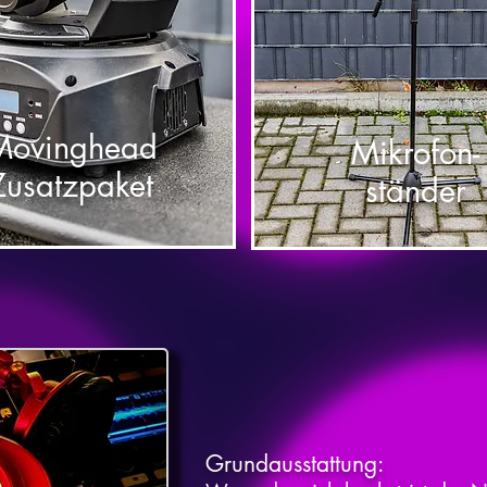
Movinghead
Mikrofon-
Zusatzpaket
ständer
Grundausstattung
: