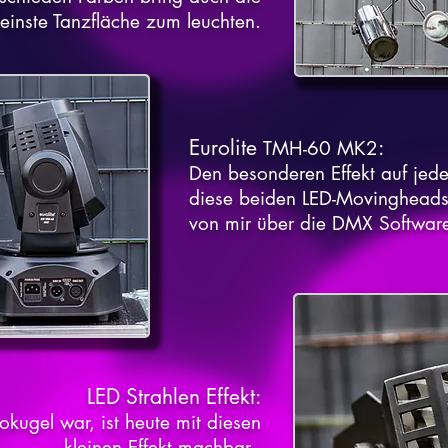
leinste Tanzfläche zum leuchten.
Eurolite
:
TMH-60 MK2
Den besonderen Effekt auf jede
diese beiden LED-Movingheads 
von mir über die DMX Software
LED Strahlen Effekt
:
okugel war, ist heute mit diesen
kleinen Effekt machbar.